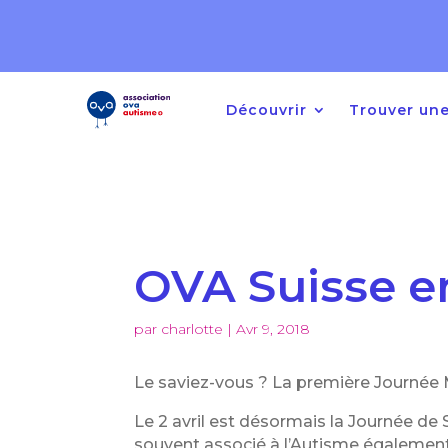
Ouverture des inscriptio
autres troubles du dévelop
Découvrir
Trouver une
OVA Suisse e
par
charlotte
|
Avr 9, 2018
Le saviez-vous ? La première Journée Mo
Le 2 avril est désormais la Journée de 
souvent associé à l’Autisme également