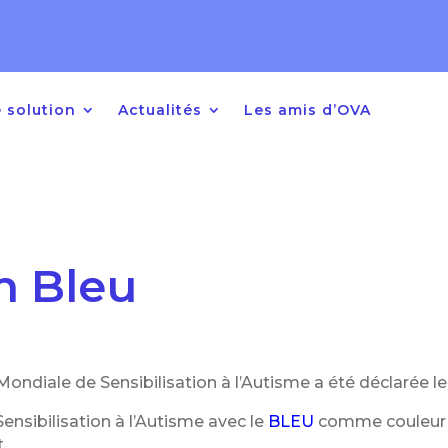
ns Année 2026/2027
pour les enfan
pement, âgés de 2 ans à 10 ans
 solution
Actualités
Les amis d’OVA
n Bleu
ndiale de Sensibilisation à l’Autisme a été déclarée le 
Sensibilisation à l’Autisme avec le
BLEU
comme couleur re
.