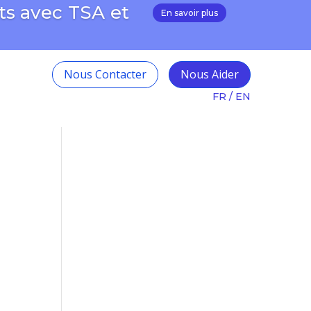
ts avec TSA et
En savoir plus
Nous Contacter
Nous Aider
FR
/
EN