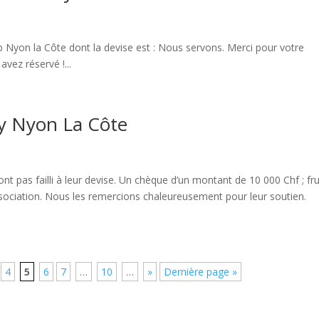
b Nyon la Côte dont la devise est : Nous servons. Merci pour votre
avez réservé !...
y Nyon La Côte
t pas failli à leur devise. Un chèque d’un montant de 10 000 Chf ; fru
sociation. Nous les remercions chaleureusement pour leur soutien.
4
5
6
7
…
10
…
»
Dernière page »