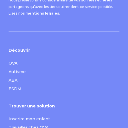
Nous préservons la confidentialité de vos données et ne les
partageons qu’avec les tiers qui rendent ce service possible.
Lisez nos
mentions légales
.
Découvrir
OVA
Autisme
ABA
ESDM
Trouver une solution
Inscrire mon enfant
Travailler chez OVA