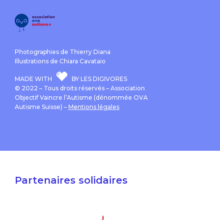
Photographies de Thierry Diana
Illustrations de Chiara Cavataio
MADE WITH
BY LES DIGIVORES
© 2022 – Tous droits réservés – Association
Objectif Vaincre l’Autisme (dénommée OVA
Autisme Suisse) –
Mentions légales
Partenaires solidaires