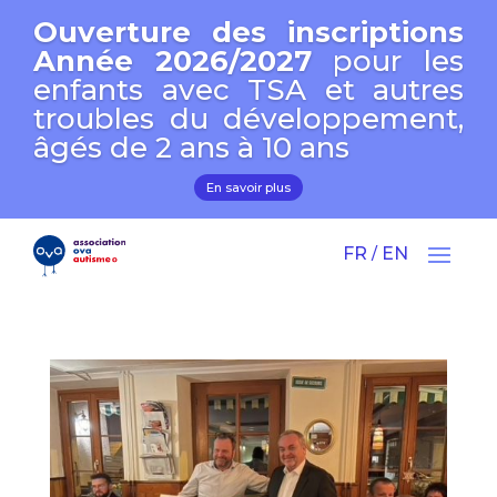
Ouverture des inscriptions
Année 2026/2027
pour les
enfants avec TSA et autres
troubles du développement,
âgés de 2 ans à 10 ans
En savoir plus
FR
EN
/