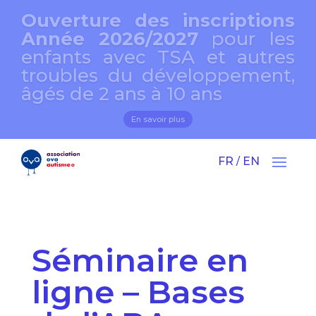
Ouverture des inscriptions
Année 2026/2027
pour les
enfants avec TSA et autres
troubles du développement,
âgés de 2 ans à 10 ans
En savoir plus
FR
EN
/
Séminaire en
ligne – Bases