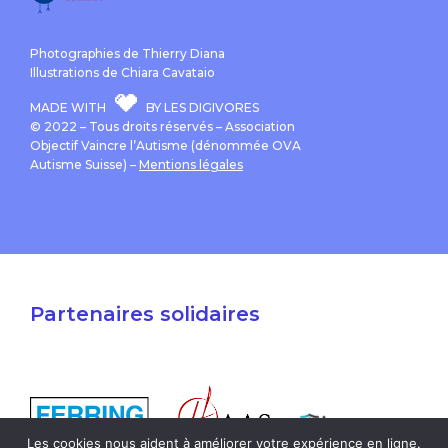
Photographies de Thierry Diana
Illustrations de Chiara Cavataio
MADE WITH
BY LES DIGIVORES
© 2022 – Tous droits réservés – Association
Objectif Vaincre l’Autisme (dénommée OVA
Autisme Suisse) –
Mentions légales
Partenaires solidaires
Les cookies nous aident à améliorer votre expérience en ligne.