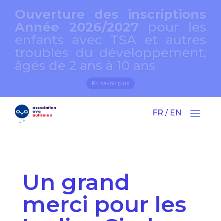
Ouverture des inscriptions
Année 2026/2027
pour les
enfants avec TSA et autres
troubles du développement,
âgés de 2 ans à 10 ans
En savoir plus
FR
EN
/
Un grand
merci pour les